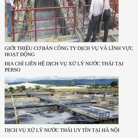
GIỚI THIỆU CƠ BẢN CÔNG TY DỊCH VỤ VÀ LĨNH VỰC
HOẠT ĐỘNG
ĐỊA CHỈ LIÊN HỆ DỊCH VỤ XỬ LÝ NƯỚC THẢI TẠI
PERSO
DỊCH VỤ XỬ LÝ NƯỚC THẢI UY TÍN TẠI HÀ NỘI