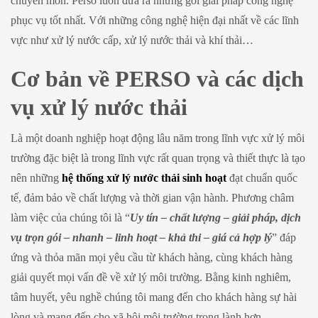
chuyên môn. Perso luôn đưa ra những gói giải pháp công nghệ
phục vụ tốt nhất. Với những công nghệ hiện đại nhất về các lĩnh
vực như xử lý nước cấp, xử lý nước thải và khí thải…
Cơ bản về PERSO và các dịch
vụ xử lý nước thải
Là một doanh nghiệp hoạt động lâu năm trong lĩnh vực xử lý môi
trường đặc biệt là trong lĩnh vực rất quan trọng và thiết thực là tạo
nên những
hệ thống xử lý nước thải sinh hoạt
đạt chuẩn quốc
tế, đảm bảo về chất lượng và thời gian vận hành. Phương châm
làm việc của chúng tôi là “
Uy tín – chất lượng – giải pháp, dịch
vụ trọn gói – nhanh – linh hoạt – khả thi – giá cả hợp lý
” đáp
ứng và thỏa mãn mọi yêu cầu từ khách hàng, cùng khách hàng
giải quyết mọi vấn đề về xử lý môi trường. Bằng kinh nghiêm,
tâm huyết, yêu nghề chúng tôi mang đến cho khách hàng sự hài
lòng và mang đến cho xã hội môi trường trong lành hơn.