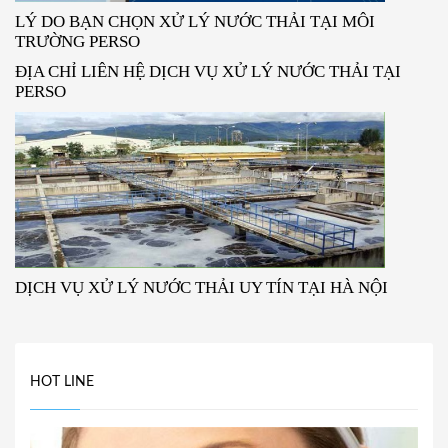
LÝ DO BẠN CHỌN XỬ LÝ NƯỚC THẢI TẠI MÔI
TRƯỜNG PERSO
ĐỊA CHỈ LIÊN HỆ DỊCH VỤ XỬ LÝ NƯỚC THẢI TẠI
PERSO
DỊCH VỤ XỬ LÝ NƯỚC THẢI UY TÍN TẠI HÀ NỘI
HOT LINE