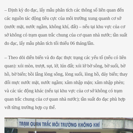
– Định kỳ đo đạc, lấy mẫu phân tích các thông số liên quan đến
các nguồn tác động tiêu cực của môi trường xung quanh cơ sở
(nước mặt, nước ngầm, không khí, đất) – nếu tại khu vực của cơ
sở không có trạm quan trắc chung của cơ quan nhà nước; tần suất
đo đạc, lấy mẫu phân tích tối thiểu 06 tháng/lần.
– Theo dõi diễn biến và đo đạc thực trạng các yếu tố (nếu có liên
quan): xói mòn, trượt, sụt, lở, lún đất; xói lở bờ sông, bờ suối, bờ
hồ, bờ biển; bồi lắng lòng sông, lòng suối, lòng hồ, đáy biển; thay
đổi mực nước mặt, nước ngầm; xâm nhập mặn; xâm nhập phèn;
và các tác động khác (nếu tại khu vực của cơ sở không có trạm
quan trắc chung của cơ quan nhà nước); tần suất đo đạc phù hợp
với từng trường hợp cụ thể.