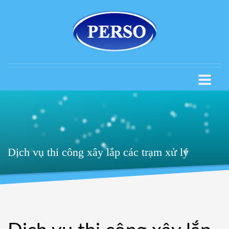
Dịch vụ thi công xây lắp các trạm xử lý