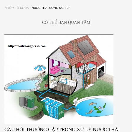
NHÓM TỪ KHÓA :
NUOC THAI CONG NGHIEP
CÓ THỂ BẠN QUAN TÂM
CÂU HỎI THƯỜNG GẶP TRONG XỬ LÝ NƯỚC THẢI