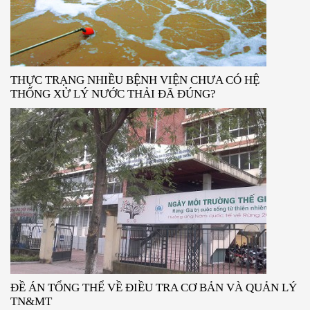
THỰC TRẠNG NHIỀU BỆNH VIỆN CHƯA CÓ HỆ
THỐNG XỬ LÝ NƯỚC THẢI ĐÃ ĐÚNG?
ĐỀ ÁN TỔNG THỂ VỀ ĐIỀU TRA CƠ BẢN VÀ QUẢN LÝ
TN&MT