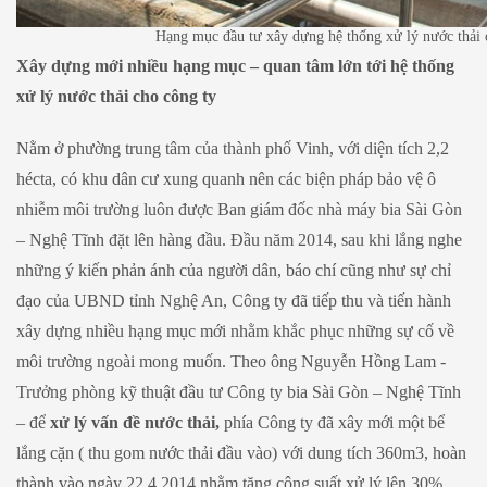
Hạng mục đầu tư xây dựng hệ thống xử lý nước thải
Xây dựng mới nhiều hạng mục – quan tâm lớn tới hệ thống
xử lý nước thải cho công ty
Nằm ở phường trung tâm của thành phố Vinh, với diện tích 2,2
hécta, có khu dân cư xung quanh nên các biện pháp bảo vệ ô
nhiễm môi trường luôn được Ban giám đốc nhà máy bia Sài Gòn
– Nghệ Tĩnh đặt lên hàng đầu. Đầu năm 2014, sau khi lắng nghe
những ý kiến phản ánh của người dân, báo chí cũng như sự chỉ
đạo của UBND tỉnh Nghệ An, Công ty đã tiếp thu và tiến hành
xây dựng nhiều hạng mục mới nhằm khắc phục những sự cố về
môi trường ngoài mong muốn. Theo ông Nguyễn Hồng Lam -
Trưởng phòng kỹ thuật đầu tư Công ty bia Sài Gòn – Nghệ Tĩnh
– để
xử lý vấn đề nước thải,
phía Công ty đã xây mới một bể
lắng cặn ( thu gom nước thải đầu vào) với dung tích 360m3, hoàn
thành vào ngày 22.4.2014 nhằm tăng công suất xử lý lên 30%.