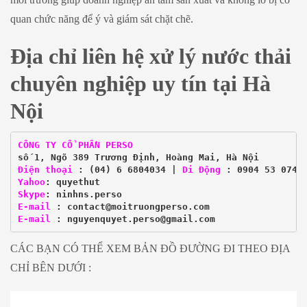
quan chức năng để ý và giám sát chặt chẽ.
Địa chỉ liên hệ xử lý nước thải
chuyên nghiệp uy tín tại Hà
Nội
CÔNG TY CỔ PHẦN PERSO
số 1, Ngõ 389 Trương Định, Hoàng Mai, Hà Nội
Điện thoại
 : (04) 6 6804034 | 
Di Động
 : 
0904 53 0747
Yahoo
: 
quyethut
Skype
: 
ninhns.perso
E-mail
 : contact@moitruongperso.com
E-mail
 : nguyenquyet.perso@gmail.com
CÁC BẠN CÓ THỂ XEM BẢN ĐỒ ĐƯỜNG ĐI THEO ĐỊA
CHỈ BÊN DƯỚI :