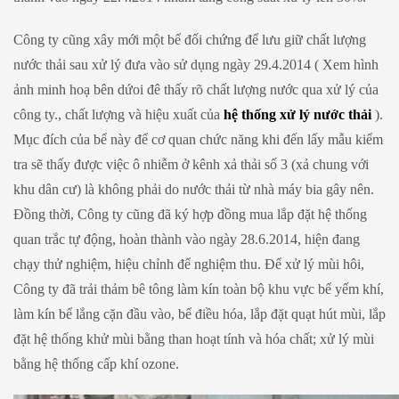
Công ty cũng xây mới một bể đối chứng để lưu giữ chất lượng
nước thải sau xử lý đưa vào sử dụng ngày 29.4.2014 ( Xem hình
ảnh minh hoạ bên dứoi đê thấy rõ chất lượng nước qua xử lý của
công ty., chất lượng và hiệu xuất của
hệ thống xử lý nước thải
).
Mục đích của bể này để cơ quan chức năng khi đến lấy mẫu kiểm
tra sẽ thấy được việc ô nhiễm ở kênh xả thải số 3 (xả chung với
khu dân cư) là không phải do nước thải từ nhà máy bia gây nên.
Đồng thời, Công ty cũng đã ký hợp đồng mua lắp đặt hệ thống
quan trắc tự động, hoàn thành vào ngày 28.6.2014, hiện đang
chạy thử nghiệm, hiệu chỉnh để nghiệm thu. Để xử lý mùi hôi,
Công ty đã trải thảm bê tông làm kín toàn bộ khu vực bể yếm khí,
làm kín bể lắng cặn đầu vào, bể điều hóa, lắp đặt quạt hút mùi, lắp
đặt hệ thống khử mùi bằng than hoạt tính và hóa chất; xử lý mùi
bằng hệ thống cấp khí ozone.