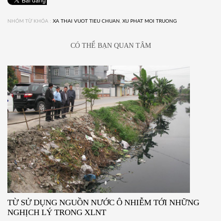
NHÓM TỪ KHÓA :
XA THAI VUOT TIEU CHUAN
,
XU PHAT MOI TRUONG
CÓ THỂ BẠN QUAN TÂM
TỪ SỬ DỤNG NGUỒN NƯỚC Ô NHIỄM TỚI NHỮNG
NGHỊCH LÝ TRONG XLNT