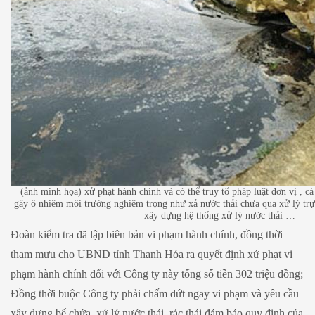
(ảnh minh họa) xử phạt hành chính và có thể truy tố pháp luật đơn vị , c
gây ô nhiêm môi trường nghiêm trọng như xả nước thải chưa qua xử lý trự
xây dựng hệ thống xử lý nước thải …
Đoàn kiểm tra đã lập biên bản vi phạm hành chính, đồng thời
tham mưu cho UBND tỉnh Thanh Hóa ra quyết định xử phạt vi
phạm hành chính đối với Công ty này tổng số tiền 302 triệu đồng;
Đồng thời buộc Công ty phải chấm dứt ngay vi phạm và yêu cầu
xây dựng bể chứa, xử lý nước thải, rác thải đảm bảo quy định của