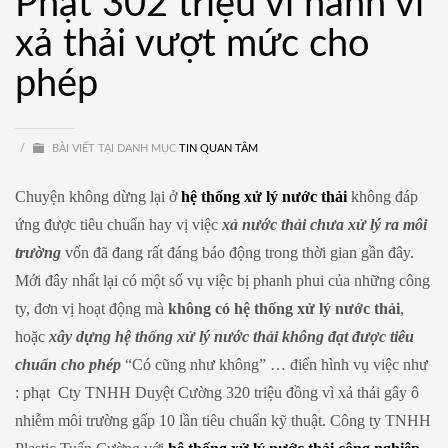
Phạt 302 triệu vì hành vi
xả thải vượt mức cho
phép
/
BÀI VIẾT TẠI DANH MỤC
TIN QUAN TÂM
Chuyện không dừng lại ở
hệ thống xử lý nước thải
không đáp
ứng được tiêu chuẩn hay vị việc
xả nước thải chưa xử lý ra môi
trường
vốn đã đang rất đáng báo động trong thời gian gần đây.
Mới đây nhất lại có một số vụ việc bị phanh phui của những công
ty, đơn vị hoạt động mà
không có hệ thống xử lý nước thải
,
hoặc
xây dựng hệ thống xử lý nước thải không đạt được tiêu
chuẩn cho phép
“Có cũng như không” … điển hình vụ việc như
: phạt Cty TNHH Duyệt Cường 320 triệu đồng vì xả thải gây ô
nhiễm môi trường gấp 10 lần tiêu chuẩn kỹ thuật. Công ty TNHH