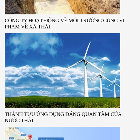
CÔNG TY HOẠT ĐỘNG VỀ MÔI TRƯỜNG CŨNG VI
PHẠM VỀ XẢ THẢI
THÀNH TỰU ỨNG DỤNG ĐÁNG QUAN TÂM CỦA
NƯỚC THẢI