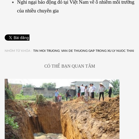
Nghi ngại báo động đỏ tại Việt Nam về ô nhiễm môi trường
của nhiều chuyên gia
NHÓM TỪ KHÓA :
TIN MOI TRUONG
,
VAN DE THUONG GAP TRONG XU LY NUOC THAI
CÓ THỂ BẠN QUAN TÂM