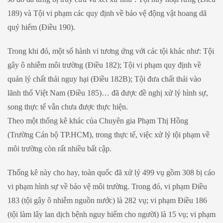
189) và Tội vi phạm các quy định về bảo vệ động vật hoang dã
quý hiếm (Điều 190).
Trong khi đó, một số hành vi tương ứng với các tội khác như: Tội
gây ô nhiễm môi trường (Điều 182); Tội vi phạm quy định về
quản lý chất thải nguy hại (Điều 182B); Tội đưa chất thải vào
lãnh thổ Việt Nam (Điều 185)… đã được đề nghị xử lý hình sự,
song thực tế vẫn chưa được thực hiện.
Theo một thống kê khác của Chuyên gia Phạm Thị Hồng
(Trường Cán bộ TP.HCM), trong thực tế, việc xử lý tội phạm về
môi trường còn rất nhiều bất cập.
Thống kê này cho hay, toàn quốc đã xử lý 499 vụ gồm 308 bị cáo
vi phạm hình sự về bảo vệ môi trường. Trong đó, vi phạm Điều
183 (tội gây ô nhiễm nguồn nước) là 282 vụ; vi phạm Điều 186
(tội làm lây lan dịch bệnh nguy hiểm cho người) là 15 vụ; vi phạm