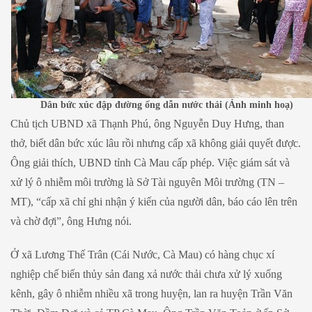
Dân bức xúc đập đường ống dẫn nước thải (Ảnh minh hoạ)
Chủ tịch UBND xã Thạnh Phú, ông Nguyễn Duy Hưng, than
thở, biết dân bức xúc lâu rồi nhưng cấp xã không giải quyết được.
Ông giải thích, UBND tỉnh Cà Mau cấp phép. Việc giám sát và
xử lý ô nhiễm môi trường là Sở Tài nguyên Môi trường (TN –
MT), “cấp xã chỉ ghi nhận ý kiến của người dân, báo cáo lên trên
và chờ đợi”, ông Hưng nói.
Ở xã Lương Thế Trân (Cái Nước, Cà Mau) có hàng chục xí
nghiệp chế biến thủy sản đang xả nước thải chưa xử lý xuống
kênh, gây ô nhiễm nhiều xã trong huyện, lan ra huyện Trần Văn