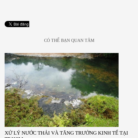
CÓ THỂ BẠN QUAN TÂM
XỬ LÝ NƯỚC THẢI VÀ TĂNG TRƯỞNG KINH TẾ TẠI