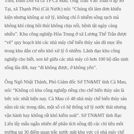
Thời, Đầm Dơi và cả TP Cà Mau. Ông Trần Văn Toản ở ấp Sở
Tại, xã Thạnh Phú (Cái Nước) nói: “Chúng tôi làm đơn khiếu
kiện nhưng không ai xử lý, không chỉ ô nhiễm sông rạch mà
không khí cũng hôi thúi không chịu nổi, bệnh tật ngày càng
nhiều”. Khu công nghiệp Hòa Trung ở xã Lương Thế Trân được
“vẽ” quy hoạch khi các nhà máy chế biến thủy sản đã mọc lên
trong khu dân cư nên khó xử lý ô nhiễm. Lãnh đạo khu công
nghiệp cho biết, xen kẽ giữa các nhà máy có hơn 100 hộ dân sinh
sống lâu đời, nay “đi không được, ở không yên”.
Ông Ngô Nhật Thành, Phó Giám đốc Sở TN&MT tỉnh Cà Mau,
nói: “Không có khu công nghiệp riêng cho chế biến thủy sản là
bức xúc nhất hiện nay. Cà Mau có 48 nhà máy chế biến thủy sản
nằm rải rác trong dân, một số có hệ thống xử lý nước thải nhưng
vận hành hay không rất khó kiểm soát”. Sở TN&MT tỉnh Bạc
Liêu lấy mẫu ngẫu nhiên để phân tích nồng độ các chỉ tiêu môi
trường tại 30 điểm quan trắc nước mặt khu vực có nhà máy chế