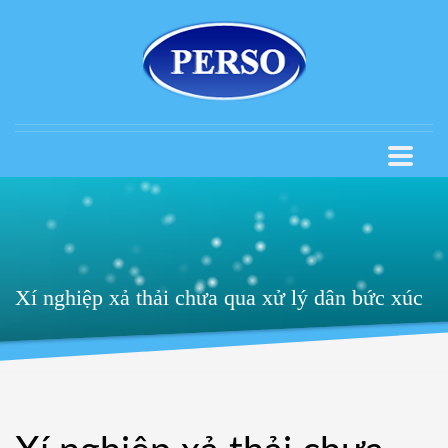
Xí nghiệp xả thải chưa qua xử lý dân bức xúc