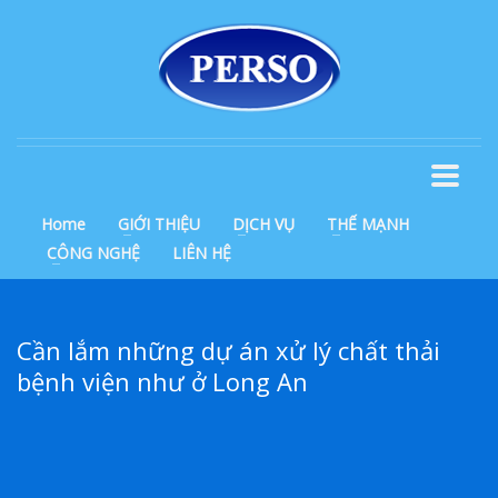
Home
GIỚI THIỆU
DỊCH VỤ
THẾ MẠNH
CÔNG NGHỆ
LIÊN HỆ
Cần lắm những dự án xử lý chất thải
bệnh viện như ở Long An