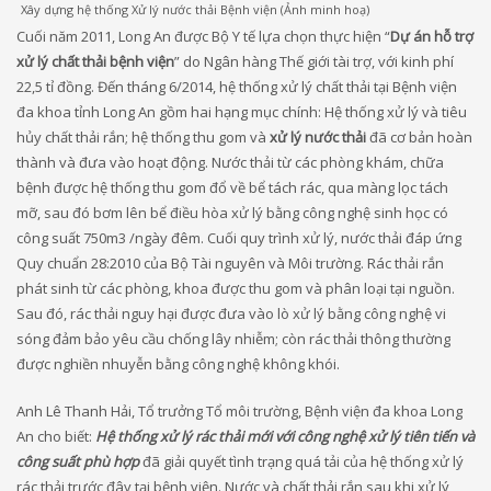
Xây dựng hệ thống Xử lý nước thải Bệnh viện (Ảnh minh hoạ)
Cuối năm 2011, Long An được Bộ Y tế lựa chọn thực hiện “
Dự án hỗ trợ
xử lý chất thải bệnh viện
” do Ngân hàng Thế giới tài trợ, với kinh phí
22,5 tỉ đồng. Đến tháng 6/2014, hệ thống xử lý chất thải tại Bệnh viện
đa khoa tỉnh Long An gồm hai hạng mục chính: Hệ thống xử lý và tiêu
hủy chất thải rắn; hệ thống thu gom và
xử lý nước thải
đã cơ bản hoàn
thành và đưa vào hoạt động. Nước thải từ các phòng khám, chữa
bệnh được hệ thống thu gom đổ về bể tách rác, qua màng lọc tách
mỡ, sau đó bơm lên bể điều hòa xử lý bằng công nghệ sinh học có
công suất 750m3 /ngày đêm. Cuối quy trình xử lý, nước thải đáp ứng
Quy chuẩn 28:2010 của Bộ Tài nguyên và Môi trường. Rác thải rắn
phát sinh từ các phòng, khoa được thu gom và phân loại tại nguồn.
Sau đó, rác thải nguy hại được đưa vào lò xử lý bằng công nghệ vi
sóng đảm bảo yêu cầu chống lây nhiễm; còn rác thải thông thường
được nghiền nhuyễn bằng công nghệ không khói.
Anh Lê Thanh Hải, Tổ trưởng Tổ môi trường, Bệnh viện đa khoa Long
An cho biết:
Hệ thống xử lý rác thải mới với công nghệ xử lý tiên tiến và
công suất phù hợp
đã giải quyết tình trạng quá tải của hệ thống xử lý
rác thải trước đây tại bệnh viện. Nước và chất thải rắn sau khi xử lý