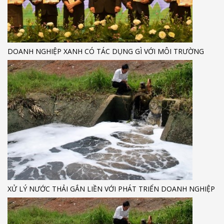
DOANH NGHIỆP XANH CÓ TÁC DỤNG GÌ VỚI MÔI TRƯỜNG
XỬ LÝ NƯỚC THẢI GẮN LIỀN VỚI PHÁT TRIỂN DOANH NGHIỆP