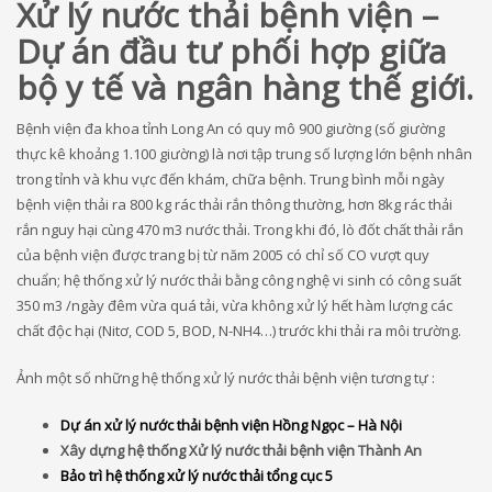
Xử lý nước thải bệnh viện –
Dự án đầu tư phối hợp giữa
bộ y tế và ngân hàng thế giới.
Bệnh viện đa khoa tỉnh Long An có quy mô 900 giường (số giường
thực kê khoảng 1.100 giường) là nơi tập trung số lượng lớn bệnh nhân
trong tỉnh và khu vực đến khám, chữa bệnh. Trung bình mỗi ngày
bệnh viện thải ra 800 kg rác thải rắn thông thường, hơn 8kg rác thải
rắn nguy hại cùng 470 m3 nước thải. Trong khi đó, lò đốt chất thải rắn
của bệnh viện được trang bị từ năm 2005 có chỉ số CO vượt quy
chuẩn; hệ thống xử lý nước thải bằng công nghệ vi sinh có công suất
350 m3 /ngày đêm vừa quá tải, vừa không xử lý hết hàm lượng các
chất độc hại (Nitơ, COD 5, BOD, N-NH4…) trước khi thải ra môi trường.
Ảnh một số những hệ thống xử lý nước thải bệnh viện tương tự :
Dự án xử lý nước thải bệnh viện Hồng Ngọc – Hà Nội
Xây dựng hệ thống Xử lý nước thải bệnh viện Thành An
Bảo trì hệ thống xử lý nước thải tổng cục 5