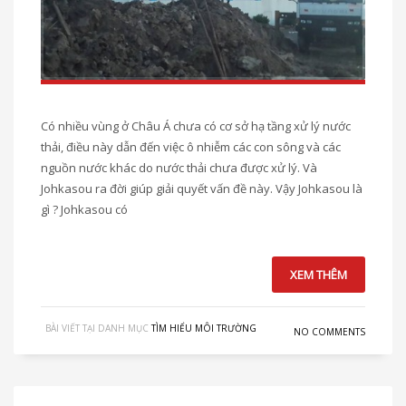
Có nhiều vùng ở Châu Á chưa có cơ sở hạ tầng xử lý nước
thải, điều này dẫn đến việc ô nhiễm các con sông và các
nguồn nước khác do nước thải chưa được xử lý. Và
Johkasou ra đời giúp giải quyết vấn đề này. Vậy Johkasou là
gì ? Johkasou có
XEM THÊM
BÀI VIẾT TẠI DANH MỤC
TÌM HIỂU MÔI TRƯỜNG
NO COMMENTS