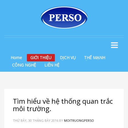
Home
GIỚI THIỆU
DỊCH VỤ
THẾ MẠNH
CÔNG NGHỆ
LIÊN HỆ
Tìm hiểu về hệ thống quan trắc
môi trường.
THỨ BẢY, 30 THÁNG BẢY 2016
BY
MOITRUONGPERSO