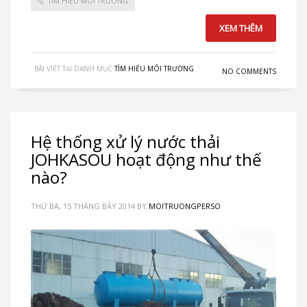
TIM HIEU MOI TRUONG
XEM THÊM
BÀI VIẾT TẠI DANH MỤC
TÌM HIỂU MÔI TRƯỜNG
NO COMMENTS
Hệ thống xử lý nước thải
JOHKASOU hoạt động như thế
nào?
THỨ BA, 15 THÁNG BẢY 2014
BY
MOITRUONGPERSO