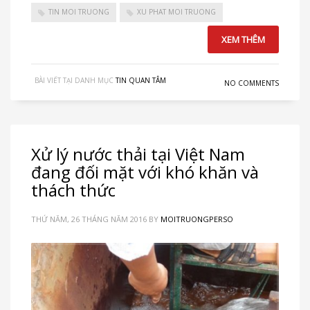
TIN MOI TRUONG
XU PHAT MOI TRUONG
XEM THÊM
BÀI VIẾT TẠI DANH MỤC
TIN QUAN TÂM
NO COMMENTS
Xử lý nước thải tại Việt Nam
đang đối mặt với khó khăn và
thách thức
THỨ NĂM, 26 THÁNG NĂM 2016
BY
MOITRUONGPERSO