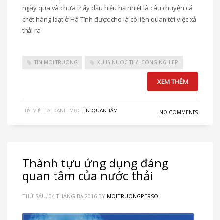
ngày qua và chưa thấy dấu hiệu hạ nhiệt là câu chuyện cá
chết hàng loạt ở Hà Tĩnh được cho là có liên quan tới việc xả
thải ra
TIN MOI TRUONG
XU LY NUOC THAI CONG NGHIEP
XEM THÊM
BÀI VIẾT TẠI DANH MỤC
TIN QUAN TÂM
NO COMMENTS
Thành tựu ứng dụng đáng
quan tâm của nước thải
THỨ SÁU, 04 THÁNG BA 2016
BY
MOITRUONGPERSO