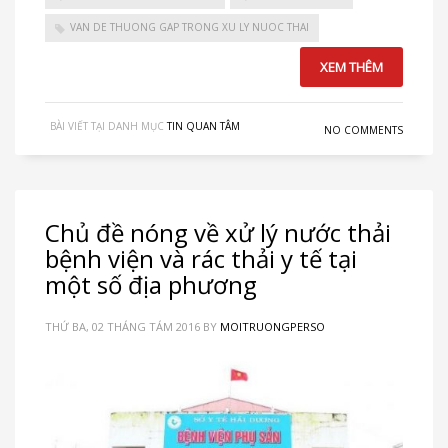
VAN DE THUONG GAP TRONG XU LY NUOC THAI
XEM THÊM
BÀI VIẾT TẠI DANH MỤC
TIN QUAN TÂM
NO COMMENTS
Chủ đề nóng về xử lý nước thải
bệnh viện và rác thải y tế tại
một số địa phương
THỨ BA, 02 THÁNG TÁM 2016
BY
MOITRUONGPERSO