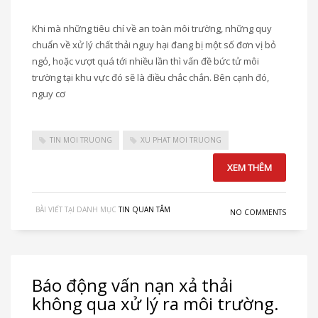
Khi mà những tiêu chí về an toàn môi trường, những quy
chuẩn về xử lý chất thải nguy hại đang bị một số đơn vị bỏ
ngỏ, hoặc vượt quá tới nhiều lần thì vấn đề bức tử môi
trường tại khu vực đó sẽ là điều chắc chắn. Bên cạnh đó,
nguy cơ
TIN MOI TRUONG
XU PHAT MOI TRUONG
XEM THÊM
BÀI VIẾT TẠI DANH MỤC
TIN QUAN TÂM
NO COMMENTS
Báo động vấn nạn xả thải
không qua xử lý ra môi trường.