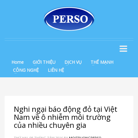
Home
GIỚI THIỆU
DỊCH VỤ
THẾ MẠNH
CÔNG NGHỆ
LIÊN HỆ
Nghi ngại báo động đỏ tại Việt
Nam về ô nhiễm môi trường
của nhiều chuyên gia
THỨ HAI, 08 THÁNG TÁM 2016
BY
MOITRUONGPERSO