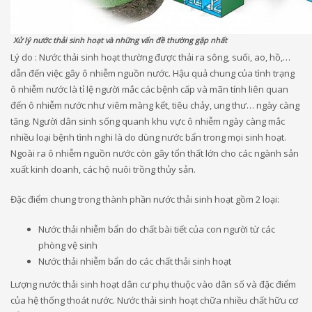
Xử lý nước thải sinh hoạt và những vấn đề thường gặp nhất
Lý do : Nước thải sinh hoạt thường được thải ra sông, suối, ao, hồ,…
dẫn đến việc gây ô nhiễm nguồn nước. Hậu quả chung của tình trạng
ô nhiễm nước là tỉ lệ người mắc các bệnh cấp và mãn tính liên quan
đến ô nhiễm nước như viêm màng kết, tiêu chảy, ung thư… ngày càng
tăng. Người dân sinh sống quanh khu vực ô nhiễm ngày càng mắc
nhiều loại bệnh tình nghi là do dùng nước bẩn trong mọi sinh hoạt.
Ngoài ra ô nhiễm nguồn nước còn gây tổn thất lớn cho các ngành sản
xuất kinh doanh, các hộ nuôi trồng thủy sản.
Đặc điểm chung trong thành phần nước thải sinh hoạt gồm 2 loại:
Nước thải nhiễm bẩn do chất bài tiết của con người từ các
phòng vệ sinh
Nước thải nhiễm bẩn do các chất thải sinh hoạt
Lượng nước thải sinh hoạt dân cư phụ thuộc vào dân số và đặc điểm
của hệ thống thoát nước. Nước thải sinh hoạt chữa nhiều chất hữu cơ