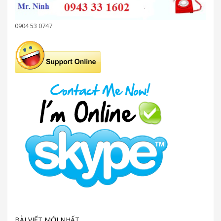
0904 53 0747
BÀI VIẾT MỚI NHẤT