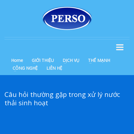
Home
GIỚI THIỆU
DỊCH VỤ
THẾ MẠNH
CÔNG NGHỆ
LIÊN HỆ
Câu hỏi thường gặp trong xử lý nước
thải sinh hoạt