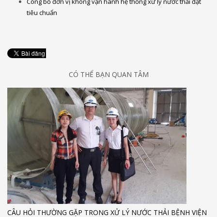
Công bố đơn vị không vận hành hệ thống xử lý nước thải đạt
tiêu chuẩn
CÓ THỂ BẠN QUAN TÂM
CÂU HỎI THƯỜNG GẶP TRONG XỬ LÝ NƯỚC THẢI BỆNH VIỆN