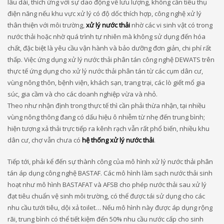
lâu dài, thích ứng với sự dao động về lưu lượng, không cần tiêu thụ
điện năng nếu khu vực xử lý có độ dốc thích hợp, công nghệ xử lý
thân thiện với môi trường,
xử lý nước thải
nhờ các vi sinh vật có trong
nước thải hoặc nhờ quá trình tự nhiên mà không sử dụng đến hóa
chất, đặc biệt là yêu cầu vận hành và bảo dưỡng đơn giản, chi phí rất
thấp. Việc ứng dụng xử lý nước thải phân tán công nghệ DEWATS trên
thực tế ứng dụng cho xử lý nước thải phân tán từ các cụm dân cư,
vùng nông thôn, bệnh viện, khách sạn, trang trại, các lò giết mổ gia
súc, gia cầm và cho các doanh nghiệp vừa và nhỏ.
Theo như nhận định trong thực tế thì cần phải thừa nhận, tại nhiều
vùng nông thông đang có dấu hiệu ô nhiễm từ nhẹ đến trung bình;
hiện tượng xả thải trực tiếp ra kênh rạch vẫn rất phổ biến, nhiều khu
dân cư, chợ vẫn chưa có
hệ thống xử lý nước thải
.
Tiếp tới, phải kể đến sự thành công của mô hình xử lý nước thải phân
tán áp dụng công nghệ BASTAF. Các mô hình làm sạch nước thải sinh
hoạt như mô hình BASTAFAT và AFSB cho phép nước thải sau xử lý
đạt tiêu chuẩn vệ sinh môi trường, có thể được tái sử dụng cho các
nhu cầu tưới tiêu, dội xả toilet… Nếu mô hình này được áp dụng rộng
rãi, trung bình có thể tiết kiệm đến 50% nhu cầu nước cấp cho sinh