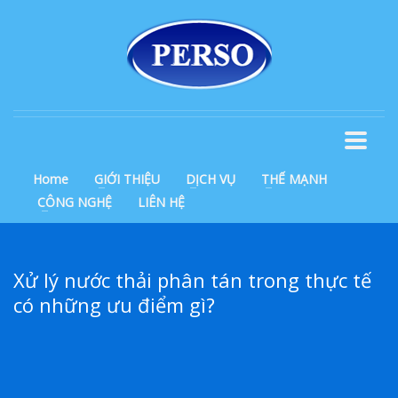
Home
GIỚI THIỆU
DỊCH VỤ
THẾ MẠNH
CÔNG NGHỆ
LIÊN HỆ
Xử lý nước thải phân tán trong thực tế
có những ưu điểm gì?