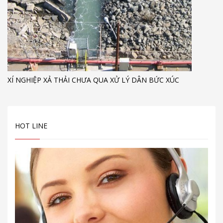
XÍ NGHIỆP XẢ THẢI CHƯA QUA XỬ LÝ DÂN BỨC XÚC
HOT LINE