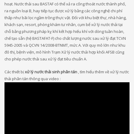
hoạt. Nước thải sau BASTAF có thể xả ra cống thoát nước thành phố,
ra nguồn loại B, hay tiếp tục được xử lý bằng các công nghệ chi phí
thấp như bãi lọc ngầm trồng thực vật. Đối với khu biệt thự, nhà hàng,
khách sạn, resort, phòng khám tư nhân, cụm bể xử lý nước thải tại
chỗ bằng phương pháp kỵ khí kết hợp hiếu khí với dòng tuần hoàn,
chế tạo sẵn (hệ BASTAFAT-F) cho chất lượng nước sau xử lý đạt TCVN
5945-2005 và QCVN 14/2008-BTNMT, mức A. Với quy mô lớn như khu
đô thị, bệnh viện, mô hình Trạm Xử lý nước thải hợp khối AFSB cũng
cho phép nước thải sau xử lý đạt tiêu chuẩn A.
Các thiết bị
xử lý nước thải sinh phân tán
, tìm hiểu thêm về xử lý nước
thải phân tán thông qua video :