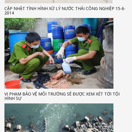
CẬP NHẬT TÌNH HÌNH XỬ LÝ NƯỚC THẢI CÔNG NGHIỆP 15-6-
2014
VI PHẠM BẢO VỆ MÔI TRƯỜNG SẼ ĐƯỢC XEM XÉT TỚI TỘI
HÌNH SỰ