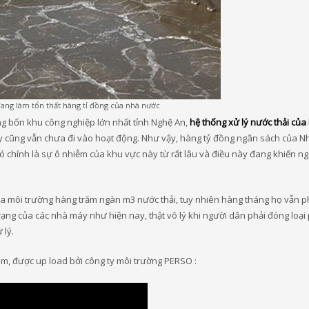
đang làm tổn thất hàng tỉ đồng của nhà nước
ng bốn khu công nghiệp lớn nhất tỉnh Nghệ An,
hệ thống xử lý nước thải của
 cũng vẫn chưa đi vào hoạt động. Như vậy, hàng tỷ đồng ngân sách của N
 chính là sự ô nhiễm của khu vực này từ rất lâu và điều này đang khiến n
 ra môi trường hàng trăm ngàn m3 nước thải, tuy nhiên hàng tháng họ vẫn p
rạng của các nhà máy như hiện nay, thật vô lý khi người dân phải đóng loại 
 lý.
Nam, được up load bởi công ty môi trường PERSO :