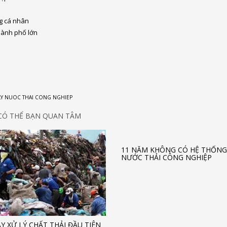
ng cá nhân
thành phố lớn
LY NUOC THAI CONG NGHIEP
CÓ THỂ BẠN QUAN TÂM
11 NĂM KHÔNG CÓ HỆ THỐNG
NƯỚC THẢI CÔNG NGHIỆP
Y XỬ LÝ CHẤT THẢI ĐẦU TIÊN