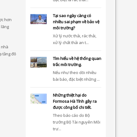
Tại sao ngày càng có
ược hơn
nhiều sai phạm về bảo vệ
 lãng
môi trường?
Xử lý nước thải, rác thải,
xử lý chất thải an t...
ề nhà
ạ tầng đô
Tìm hiểu về hệ thống quan
trắc môi trường.
Nếu như theo dõi nhiều
bài báo, đặc biệt những ...
Những thiệt hại do
Formosa Hà Tĩnh gây ra
được công bố chi tiết.
Theo báo cáo do Bộ
trưởng Bộ Tài nguyên Môi
trư...