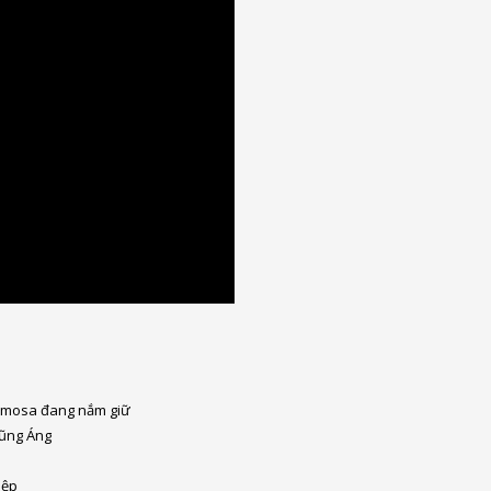
Formosa đang nắm giữ
Vũng Áng
iệp