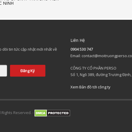
C NINH
Liên Hệ
 dõi tin tức cập nhật mới nhất về
0904 530 747
.
Email: contact@moitruongperso.c
CÔNG TY CỔ PHẦN PERSO
Số 1, Ngõ 389, đường Trương Định
Xem Bản đồ tới công ty
Rights Reserved. -