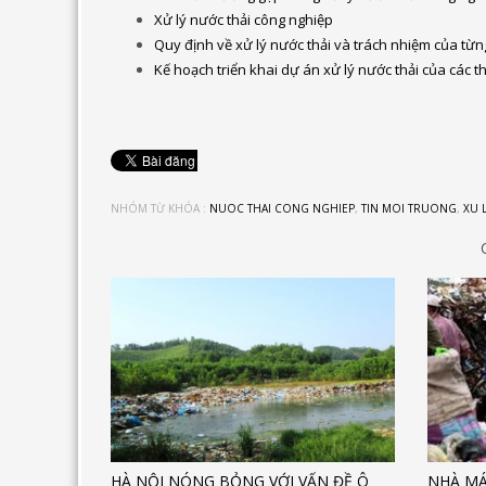
Xử lý nước thải công nghiệp
Quy định về xử lý nước thải và trách nhiệm của từ
Kế hoạch triển khai dự án xử lý nước thải của các 
NHÓM TỪ KHÓA :
NUOC THAI CONG NGHIEP
,
TIN MOI TRUONG
,
XU 
HÀ NỘI NÓNG BỎNG VỚI VẤN ĐỀ Ô
NHÀ MÁ