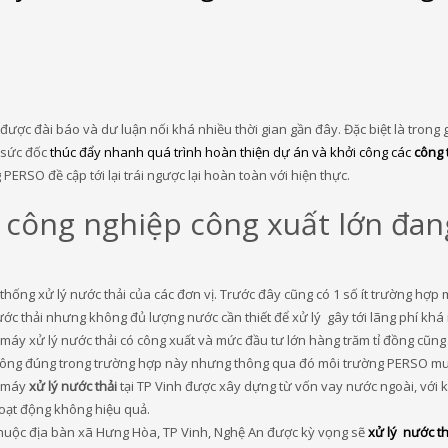
được đài báo và dư luận nối khá nhiều thời gian gần đây. Đặc biệt là trong 
 sức đốc
thúc đẩy nhanh quá trình hoàn thiện dự án và khởi công các
công 
PERSO đề cập tới lại trái ngược lại hoàn toàn với hiện thực.
 công nghiệp công xuất lớn đan
thống xử lý nước thải của các đơn vị. Trước đây cũng có 1 số ít trường hợp 
ước thải nhưng không đủ lượng nước cần thiết để xử lý gây tới lãng phí khá
máy xử lý nước thải có công xuất và mức đầu tư lớn hàng trăm tỉ đồng cũng
à không đúng trong trường hợp này nhưng thông qua đó môi trường PERSO 
à máy
xử lý nước thải
tại TP Vinh được xây dựng từ vốn vay nước ngoài, với k
oạt động không hiệu quả.
 thuộc địa bàn xã Hưng Hòa, TP Vinh, Nghệ An được kỳ vọng sẽ
xử lý nước th