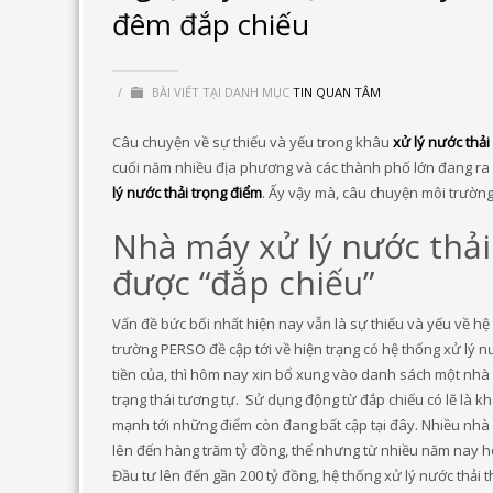
đêm đắp chiếu
/
BÀI VIẾT TẠI DANH MỤC
TIN QUAN TÂM
Câu chuyện về sự thiếu và yếu trong khâu
xử lý nước thải
cuối năm nhiều địa phương và các thành phố lớn đang ra
lý nước thải trọng điểm
. Ấy vậy mà, câu chuyện môi trường 
Nhà máy xử lý nước thải
được “đắp chiếu”
Vấn đề bức bối nhất hiện nay vẫn là sự thiếu và yếu về hệ 
trường PERSO đề cập tới về hiện trạng có hệ thống xử lý n
tiền của, thì hôm nay xin bổ xung vào danh sách một nhà 
trạng thái tương tự. Sử dụng động từ đắp chiếu có lẽ l
mạnh tới những điểm còn đang bất cập tại đây. Nhiều nh
lên đến hàng trăm tỷ đồng, thế nhưng từ nhiều năm nay h
Đầu tư lên đến gần 200 tỷ đồng, hệ thống xử lý nước thải