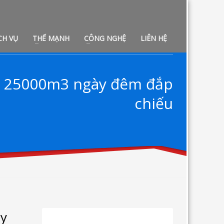
CH VỤ
THẾ MẠNH
CÔNG NGHỆ
LIÊN HỆ
uất 25000m3 ngày đêm đắp
chiếu
ày