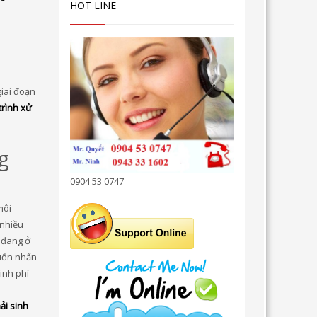
HOT LINE
giai đoạn
trình xử
g
0904 53 0747
môi
 nhiều
 đang ở
muốn nhấn
inh phí
ải sinh