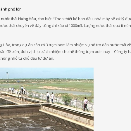
thành phố lớn
 nước thải Hưng Hòa
, cho biết: “Theo thiết kế ban đầu, nhà máy sẽ xử lý đ
ước thải chuyển về đây cũng chỉ xấp xỉ 1000m3. Lượng nước thải quá ít nên
g Hòa, trong dự án còn có 3 trạm bơm làm nhiệm vụ hỗ trợ dẫn nước thải v
vấn đề trên, đơn vị chịu trách nhiệm cho hệ thống trạm bơm này – Công ty h
i không nhỏ từ chủ đầu tư dự án.