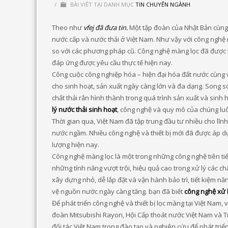
/
BÀI VIẾT TẠI DANH MỤC
TIN CHUYÊN NGÀNH
Theo như
vfej đã đưa tin.
Một tập đoàn của Nhật Bản cùng
nước cấp và nước thải ở Việt Nam. Như vậy với công nghệ 
so với các phương pháp cũ. Công nghệ màng lọc đã được triể
đáp ứng được yêu cầu thực tế hiện nay.
Công cuộc công nghiệp hóa – hiện đại hóa đất nước cùng
cho sinh hoạt, sản xuất ngày càng lớn và đa dạng. Song s
chất thải rắn hình thành trong quá trình sản xuất và sinh
lý nước thải sinh hoạt
, công nghệ và quy mô của chúng luô
Thời gian qua, Việt Nam đã tập trung đầu tư nhiều cho lĩn
nước ngầm. Nhiều công nghệ và thiết bị mới đã được áp 
lượng hiện nay.
Công nghệ màng lọc là một trong những công nghệ tiên tiến
những tính năng vượt trội, hiệu quả cao trong xử lý các chấ
xây dựng nhỏ, dễ lắp đặt và vận hành bảo trì, tiết kiệm 
vệ nguồn nước ngày càng tăng. bạn đã biết
công nghệ xử 
Để phát triển công nghệ và thiết bị lọc màng tại Việt Nam
đoàn Mitsubishi Rayon, Hội Cấp thoát nước Việt Nam và 
đối tác Việt Nam trong đào tạo và nghiên cứu để phát triển 