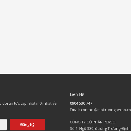
Liên Hệ
 dõi tin tức cập nhật mới nhất về
0904 530 747
.
Email: contact@moitruongperso.c
CÔNG TY CỔ PHẦN PERSO
Số 1, Ngõ 389, đường Trương Định