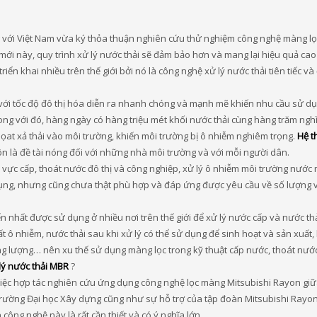
 với Việt Nam vừa ký thỏa thuận nghiên cứu thử nghiệm công nghệ màng lọ
mới này, quy trình xử lý nước thải sẽ đảm bảo hơn và mang lại hiệu quả ca
n khai nhiều trên thế giới bởi nó là công nghệ xử lý nước thải tiên tiếc và
 với tốc độ đô thị hóa diễn ra nhanh chóng và mạnh mẽ khiến nhu cầu sử d
ong với đó, hàng ngày có hàng triệu mét khối nước thải cùng hàng trăm ngh
 họat xả thải vào môi trường, khiến môi trường bị ô nhiễm nghiêm trọng.
Hệ t
n là đề tài nóng đối với những nhà môi trường và với mỗi người dân.
h vực cấp, thoát nước đô thị và công nghiệp, xử lý ô nhiễm môi trường nước 
dụng, nhưng cũng chưa thật phù hợp và đáp ứng được yêu cầu về số lượng 
 nhất được sử dụng ở nhiều nơi trên thế giới để xử lý nước cấp và nước thả
t ô nhiễm, nước thải sau khi xử lý có thể sử dụng để sinh hoạt và sản xuất, 
năng lượng… nên xu thế sử dụng màng lọc trong kỹ thuật cấp nước, thoát nướ
lý nước thải MBR
?
, việc hợp tác nghiên cứu ứng dụng công nghệ lọc màng Mitsubishi Rayon giữ
Trường Đại học Xây dựng cũng như sự hỗ trợ của tập đoàn Mitsubishi Rayon
công nghệ này là rất cần thiết và có ý nghĩa lớn.