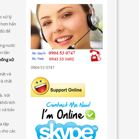
c xử lý
o hơn hẳn
 đủ để
ụng nước
ìn tấn
hống xử
0904 53 0747
mặt và
và chất
i. Với
khối tích
c và bảo
a tập
 cho các