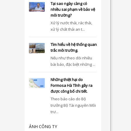
Tại sao ngày càng có
nhiều sai phạm về bảo vệ
môi trường?
Xử lý nước thải, rác thải,
xử lý chất thải an t...
Tìm hiểu về hệ thống quan
trắc môi trường.
Nếu như theo dõi nhiều
bài báo, đặc biệt những ...
Những thiệt hại do
Formosa Hà Tĩnh gây ra
được công bố chi tiết.
Theo báo cáo do Bộ
trưởng Bộ Tài nguyên Môi
trư...
ẢNH CÔNG TY