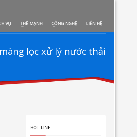
CH VỤ
THẾ MẠNH
CÔNG NGHỆ
LIÊN HỆ
màng lọc xử lý nước thải
HOT LINE